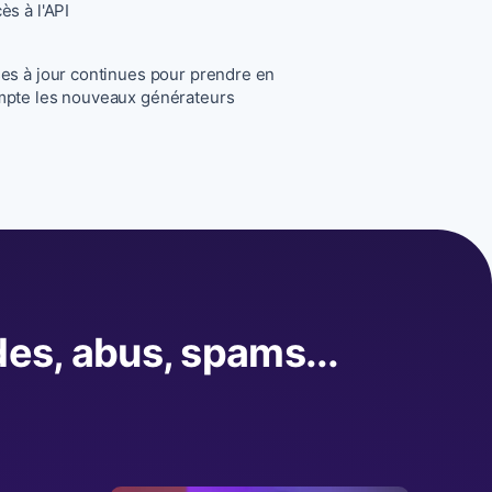
ès à l'API
es à jour continues pour prendre en
pte les nouveaux générateurs
es, abus, spams...