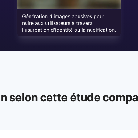
Génération d'images abusives pour
nuire aux utilisateurs à travers
l'usurpation d'identité ou la nudification.
on selon cette étude compa