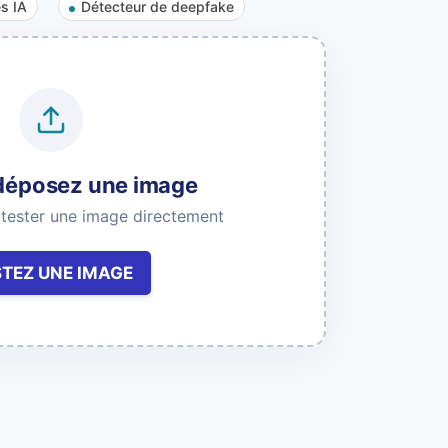
s IA
Détecteur de deepfake
s
Obtenir des clés API
déposez une image
 tester une image directement
STEZ UNE IMAGE