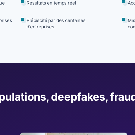
que
Résultats en temps réel
Acc
prises
Plébiscité par des centaines
Mis
d'entreprises
com
pulations, deepfakes, fraud